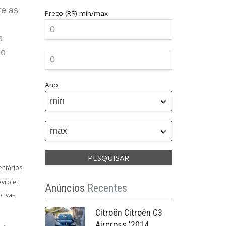
re as
Preço (R$)
min/max
s
do
Ano
min
max
ntários
vrolet
Anúncios
Recentes
tivas
Citroën Citroën C3
Aircross '2014