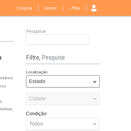
Comprar
Vender
+ Mais
Pesquisar
a
Filtre,
Pesquise
Localização
ntários
Estado
rros
s
motivas
Condição: