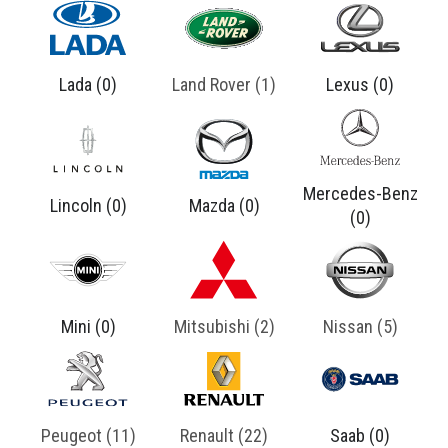
Brasil: Luxo, Aventura e Prestígio em Cada Trajeto
A Land Rover construiu uma reputação sólida e
distinta no universo automotivo. Mais do que uma
Lada (0)
Land Rover (1)
Lexus (0)
marca de SUVs, ela rep ...
Mercedes-Benz
Lincoln (0)
Mazda (0)
(0)
Mini (0)
Mitsubishi (2)
Nissan (5)
Peugeot (11)
Renault (22)
Saab (0)
8 Carros Mais Vendidos da Mitsubishi