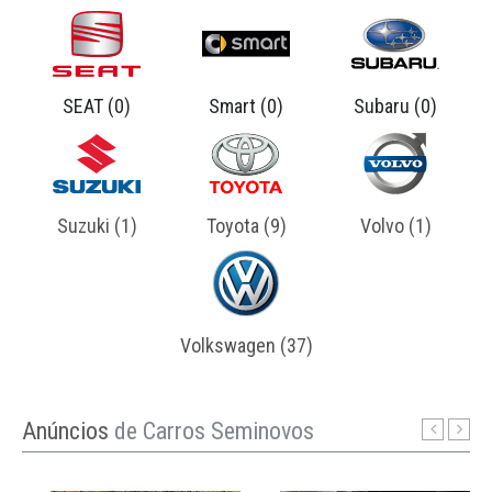
maio 15, 2025
Os 8 Carros Mais Vendidos da Mitsubishi no
Brasil: Força, Versatilidade e Tradição Off-Road A
SEAT (0)
Smart (0)
Subaru (0)
Mitsubishi é uma das marcas mais respeitadas
quando o assunto é robustez e capacidade fora de
estrada. Com tradição n ...
Suzuki (1)
Toyota (9)
Volvo (1)
Volkswagen (37)
Anúncios
de Carros Seminovos