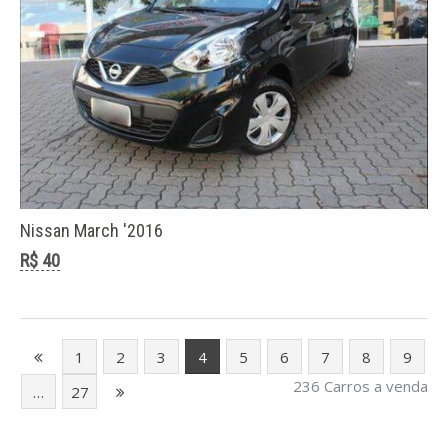
Nissan March '2016
R$ 40
1
2
3
4
5
6
7
8
9
236 Carros a venda
…
27