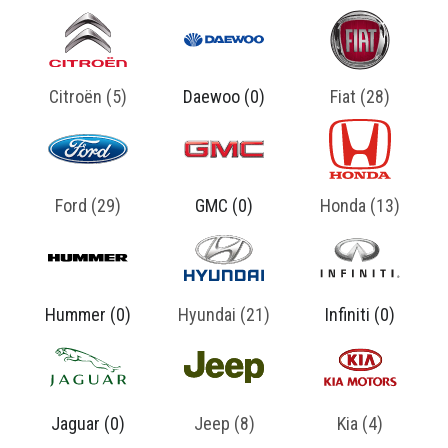
Citroën (5)
Daewoo (0)
Fiat (28)
Ford (29)
GMC (0)
Honda (13)
Hummer (0)
Hyundai (21)
Infiniti (0)
8 Carros Mais Vendidos da Land Rover
maio 14, 2025
Jaguar (0)
Jeep (8)
Kia (4)
Os 8 Carros Mais Vendidos da Land Rover no