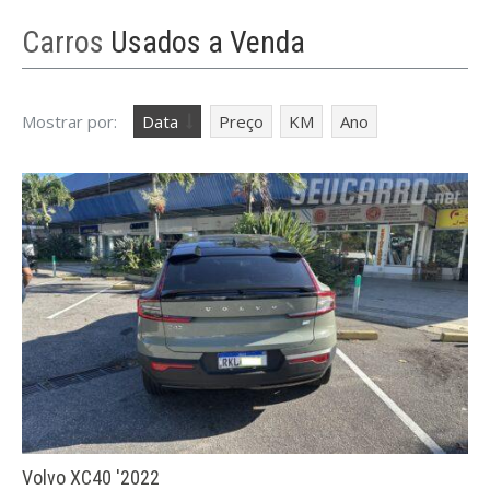
Carros
Usados a Venda
Mostrar por:
Data
Preço
KM
Ano
8 Carros Mais Vendidos da Chery
maio 15, 2025
Os 8 Carros Mais Vendidos da Chery no Brasil:
Tecnologia Acessível, Visual Moderno e
Consolidação Nacional A Chery, sob a gestão da
Caoa desde 2018, passou de marca de entrada
Volvo XC40 '2022