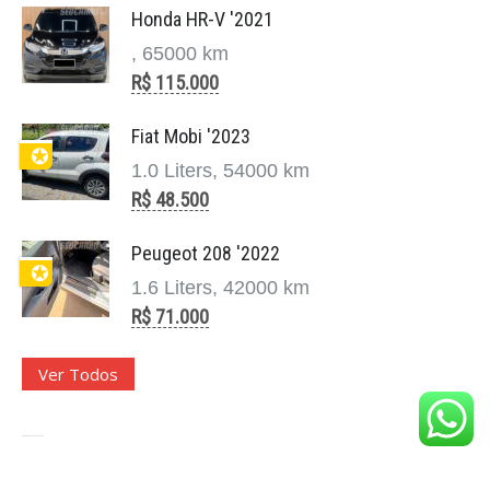
Honda HR-V '2021
, 65000 km
R$ 115.000
Fiat Mobi '2023
✪
1.0 Liters, 54000 km
R$ 48.500
Peugeot 208 '2022
✪
1.6 Liters, 42000 km
R$ 71.000
Ver Todos
Site para Revenda de Veículos