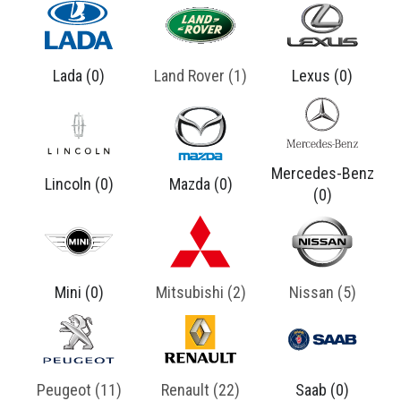
Brasil: Luxo, Aventura e Prestígio em Cada Trajeto
A Land Rover construiu uma reputação sólida e
distinta no universo automotivo. Mais do que uma
Lada (0)
Land Rover (1)
Lexus (0)
marca de SUVs, ela rep ...
Mercedes-Benz
Lincoln (0)
Mazda (0)
(0)
Mini (0)
Mitsubishi (2)
Nissan (5)
Peugeot (11)
Renault (22)
Saab (0)
8 Carros Mais Vendidos da Mitsubishi