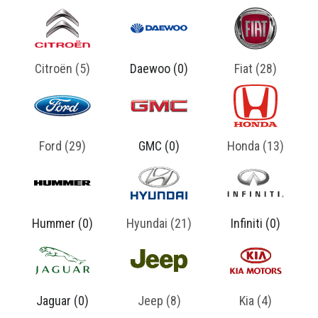
Citroën (5)
Daewoo (0)
Fiat (28)
Ford (29)
GMC (0)
Honda (13)
Hummer (0)
Hyundai (21)
Infiniti (0)
8 Carros Mais Vendidos da Land Rover
maio 14, 2025
Jaguar (0)
Jeep (8)
Kia (4)
Os 8 Carros Mais Vendidos da Land Rover no