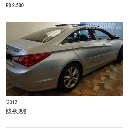
para uma das mais competitivas no m ...
R$ 2.500
8 Carros Mais Vendidos da Audi
'2012
maio 15, 2025
R$ 45.000
Os 8 Carros Mais Vendidos da Audi no Brasil:
Tecnologia de Ponta, Esportividade e Elegância