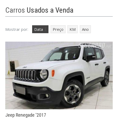
Carros
Usados a Venda
Mostrar por:
Data
Preço
KM
Ano
8 Carros Mais Vendidos da Chery
maio 15, 2025
Os 8 Carros Mais Vendidos da Chery no Brasil:
Tecnologia Acessível, Visual Moderno e
Consolidação Nacional A Chery, sob a gestão da
Caoa desde 2018, passou de marca de entrada
Jeep Renegade '2017