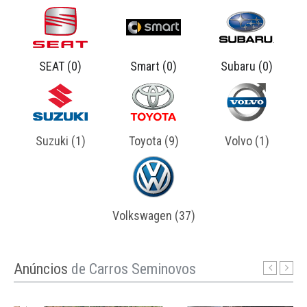
maio 15, 2025
Os 8 Carros Mais Vendidos da Mitsubishi no
Brasil: Força, Versatilidade e Tradição Off-Road A
SEAT (0)
Smart (0)
Subaru (0)
Mitsubishi é uma das marcas mais respeitadas
quando o assunto é robustez e capacidade fora de
estrada. Com tradição n ...
Suzuki (1)
Toyota (9)
Volvo (1)
Volkswagen (37)
Anúncios
de Carros Seminovos