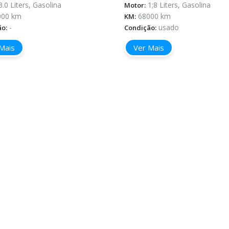
3.0 Liters, Gasolina
1;8 Liters, Gasolina
Motor:
000 km
68000 km
KM:
-
usado
ão:
Condição:
Mais
Ver Mais