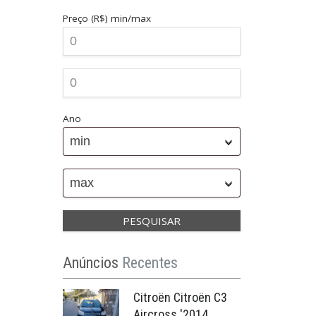
Preço (R$)
min/max
Ano
min
max
Anúncios
Recentes
Citroën Citroën C3
Aircross '2014