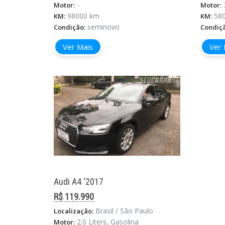
-
Motor:
Motor:
98000 km
58
KM:
KM:
seminovo
Condição:
Condiç
Ver Mais
Ver 
Audi A4 '2017
R$ 119.990
Brasil / São Paulo
Localização:
2.0 Liters, Gasolina
Motor: