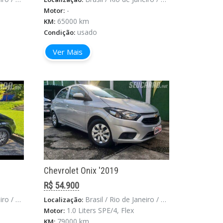
-
Motor:
65000 km
KM:
usado
Condição:
Ver Mais
Chevrolet Onix '2019
R$ 54.900
 De Janeiro
Brasil / Rio de Janeiro / Rio De Janeiro
Localização:
1.0 Liters SPE/4, Flex
Motor:
79000 km
KM: