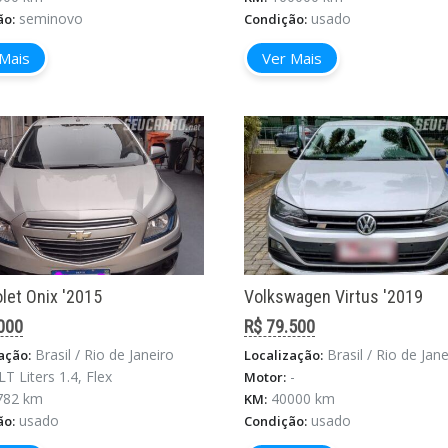
seminovo
usado
ão:
Condição:
Mais
Ver Mais
let Onix '2015
Volkswagen Virtus '2019
000
R$ 79.500
Brasil / Rio de Janeiro
Brasil / Rio de Janeiro / Rio D
ação:
Localização:
LT Liters 1.4, Flex
-
Motor:
782 km
40000 km
KM:
usado
usado
ão:
Condição: