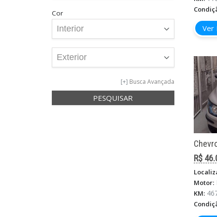
Condiç
Cor
Ver 
Busca Avançada
Chevro
R$ 46.
Localiz
Motor:
46
KM:
Condiç