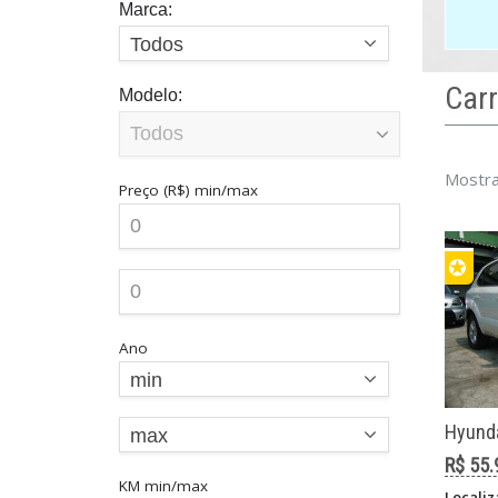
Marca:
Todos
Car
Modelo:
E
Mostra
Preço (R$)
min/max
s
e
✪
Ano
min
Hyunda
max
R$ 55.
KM
min/max
Localiz