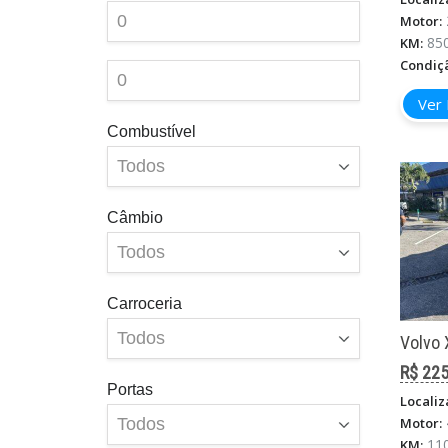
Motor:
85
KM:
Condiç
Ver 
Combustível
Câmbio
Carroceria
Volvo 
R$ 225
Portas
Localiz
Motor:
11
KM: