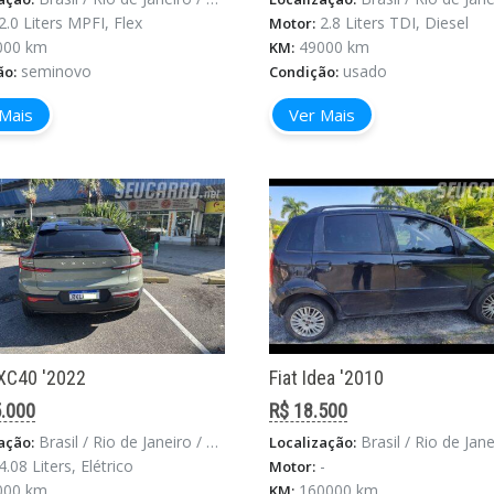
2.0 Liters MPFI, Flex
2.8 Liters TDI, Diesel
Motor:
000 km
49000 km
KM:
seminovo
usado
ão:
Condição:
Mais
Ver Mais
XC40 '2022
Fiat Idea '2010
.000
R$ 18.500
Brasil / Rio de Janeiro / Rio De Janeiro
Brasil / Rio de Janeiro / Estado Do Rio
ação:
Localização:
4.08 Liters, Elétrico
-
Motor:
000 km
160000 km
KM: