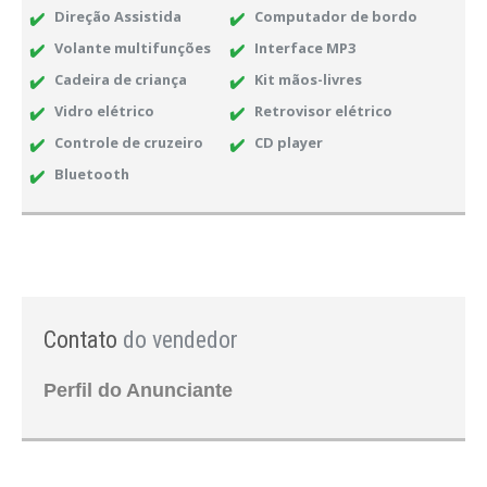
Direção Assistida
Computador de bordo
Volante multifunções
Interface MP3
Cadeira de criança
Kit mãos-livres
Vidro elétrico
Retrovisor elétrico
Controle de cruzeiro
CD player
Bluetooth
Contato
do vendedor
Perfil do Anunciante