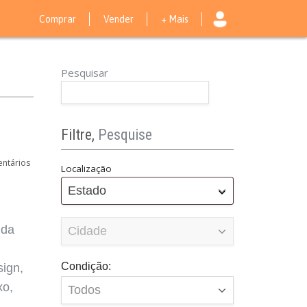
Comprar
Vender
+ Mais
Pesquisar
Filtre,
Pesquise
ntários
Localização
Estado
nda
Condição:
sign,
xo,