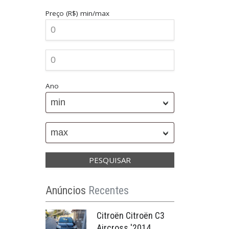
Preço (R$)
min/max
Ano
min
max
Anúncios
Recentes
Citroën Citroën C3
Aircross '2014