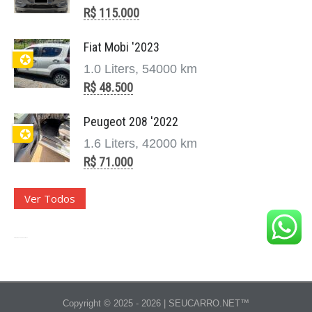
R$ 115.000
Fiat Mobi '2023
✪
1.0 Liters, 54000 km
R$ 48.500
Peugeot 208 '2022
✪
1.6 Liters, 42000 km
R$ 71.000
Ver Todos
Site para Revenda de Veículos
Copyright © 2025 - 2026 | SEUCARRO.NET™