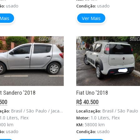
usado
usado
ão:
Condição:
Mais
Ver Mais
t Sandero '2018
Fiat Uno '2018
500
R$ 40.500
Brasil / São Paulo / Jacarei
Brasil / São Paulo
ação:
Localização:
1.0 Liters, Flex
1.0 Liters, Flex
Motor:
000 km
58000 km
KM:
usado
usado
ão:
Condição: