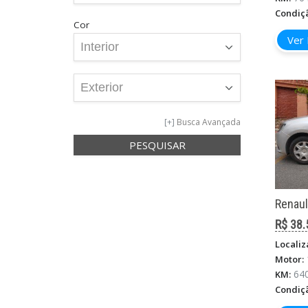
Condiç
Cor
Ver 
Busca Avançada
Renaul
R$ 38.
Localiz
Motor:
64
KM:
Condiç