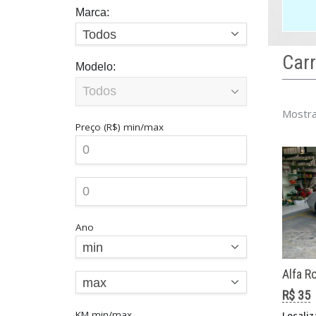
Marca:
Todos
Car
Modelo:
E
Mostra
Preço (R$)
min/max
s
e
Ano
min
Alfa R
max
R$ 35
KM
min/max
Localiz