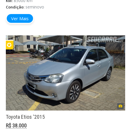
85000 km
KM:
seminovo
Condição:
Ver Mais
✪
Toyota Etios '2015
R$ 38.000