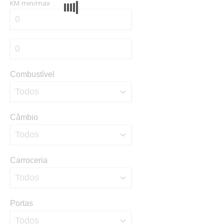
KM
min/max
Combustível
Câmbio
Carroceria
Portas