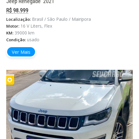
Jeep Renegade '2021
R$ 98.999
Brasil / São Paulo / Mairipora
Localização:
16 V Liters, Flex
Motor:
39000 km
KM:
usado
Condição:
Ver Mais
✪