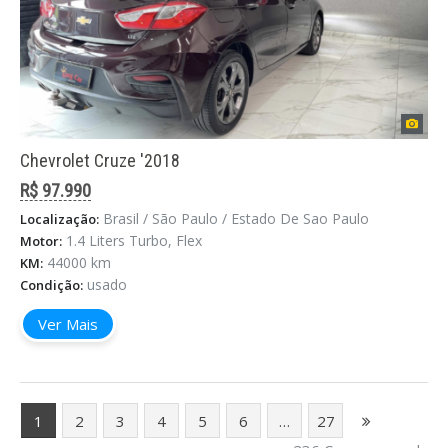
Chevrolet Cruze '2018
R$ 97.990
Brasil / São Paulo / Estado De Sao Paulo
Localização:
1.4 Liters Turbo, Flex
Motor:
44000 km
KM:
usado
Condição:
Ver Mais
1
2
3
4
5
6
…
27