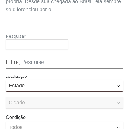
Caoa desde 2018, passou de marca de entrada
para uma das mais competitivas no m ...
Pesquisar
Filtre,
Pesquise
Localização
Estado
8 Carros Mais Vendidos da Audi
maio 15, 2025
Condição:
Os 8 Carros Mais Vendidos da Audi no Brasil: