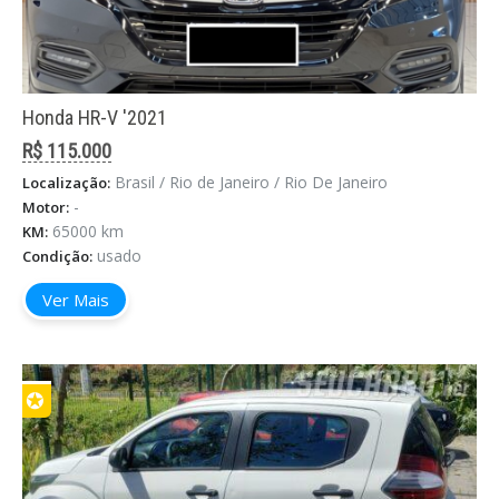
Honda HR-V '2021
R$ 115.000
Brasil / Rio de Janeiro / Rio De Janeiro
Localização:
-
Motor:
65000 km
KM:
usado
Condição:
Ver Mais
✪