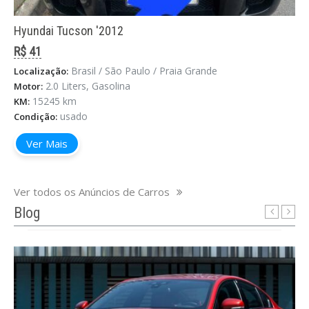
Hyundai Tucson '2012
R$ 41
Brasil / São Paulo / Praia Grande
Localização:
8 Carros Mais Vendidos da Jaguar
2.0 Liters, Gasolina
Motor:
15245 km
KM:
maio 15, 2025
usado
Condição:
Os 8 Carros Mais Vendidos da Jaguar no Brasil:
Ver Mais
Performance Elegante, Tradição e Tecnologia
Britânica A Jaguar é uma marca que transcende o
conceito de automóvel. Seus carros são símbolos
Ver todos os Anúncios de Carros
de elegância, esportivid ...
Blog