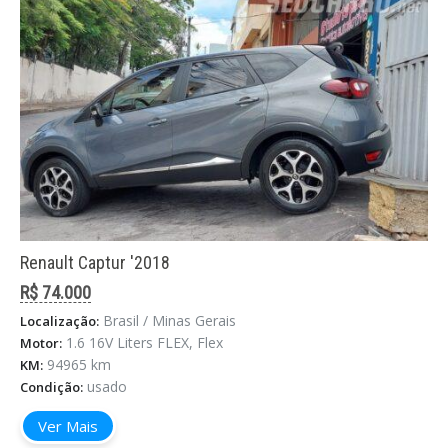
Renault Captur '2018
R$ 74.000
Brasil / Minas Gerais
Localização:
1.6 16V Liters FLEX, Flex
Motor:
94965 km
KM:
usado
Condição:
Ver Mais