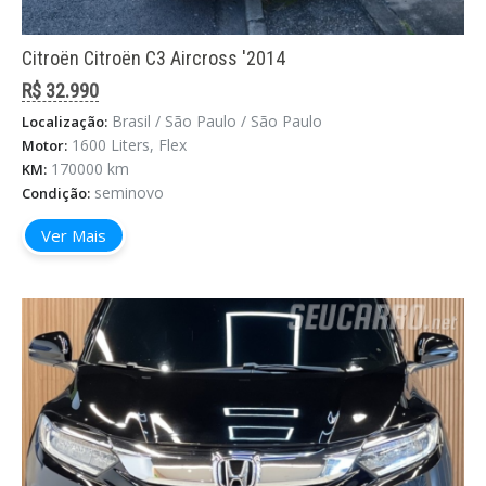
Citroën Citroën C3 Aircross '2014
R$ 32.990
Brasil / São Paulo / São Paulo
Localização:
1600 Liters, Flex
Motor:
170000 km
KM:
seminovo
Condição:
Ver Mais