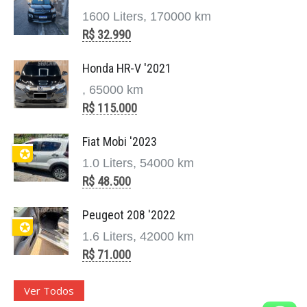
1600 Liters, 170000 km
R$ 32.990
Honda HR-V '2021
, 65000 km
R$ 115.000
Fiat Mobi '2023
✪
1.0 Liters, 54000 km
8 Carros Mais Vendidos da Land Rover
R$ 48.500
maio 14, 2025
Os 8 Carros Mais Vendidos da Land Rover no
Peugeot 208 '2022
Brasil: Luxo, Aventura e Prestígio em Cada Trajeto
✪
1.6 Liters, 42000 km
A Land Rover construiu uma reputação sólida e
R$ 71.000
distinta no universo automotivo. Mais do que uma
marca de SUVs, ela rep ...
Ver Todos