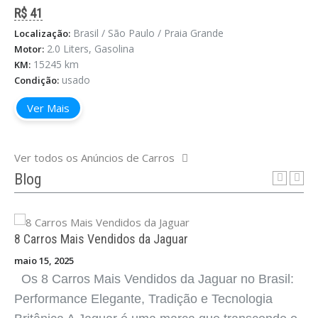
R$ 41
Brasil / São Paulo / Praia Grande
Localização:
8 Carros Mais Vendidos da Lexus
2.0 Liters, Gasolina
Motor:
15245 km
KM:
maio 15, 2025
usado
Condição:
Os 8 Carros Mais Vendidos da Lexus no Brasil:
Ver Mais
Sofisticação Silenciosa, Eficiência e Confiabilidade
Premium A Lexus é a divisão de luxo da Toyota, e
carrega consigo um dos pilares mais sólidos da
Ver todos os Anúncios de Carros
indústria automo ...
Blog
8 Carros Mais Vendidos da Jaguar
maio 15, 2025
Os 8 Carros Mais Vendidos da Jaguar no Brasil:
Performance Elegante, Tradição e Tecnologia