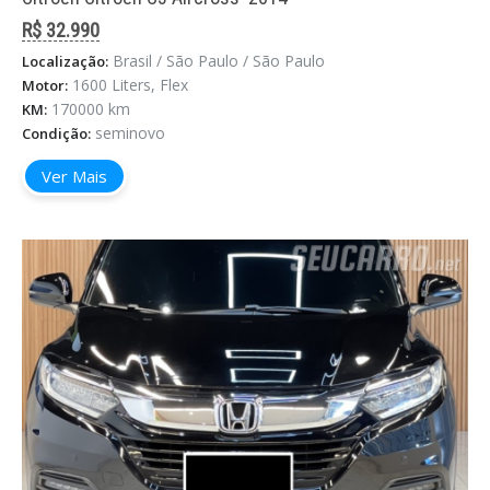
R$ 32.990
Brasil / São Paulo / São Paulo
Localização:
1600 Liters, Flex
Motor:
170000 km
KM:
seminovo
Condição:
Ver Mais