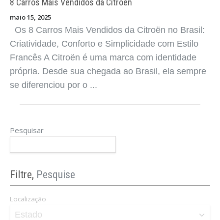
8 Carros Mais Vendidos da Citroën
maio 15, 2025
Os 8 Carros Mais Vendidos da Citroën no Brasil:
Criatividade, Conforto e Simplicidade com Estilo
Francês A Citroën é uma marca com identidade
própria. Desde sua chegada ao Brasil, ela sempre
se diferenciou por o ...
Pesquisar
8 Carros Mais Vendidos da Chery
maio 15, 2025
Os 8 Carros Mais Vendidos da Chery no Brasil:
Filtre,
Pesquise
Tecnologia Acessível, Visual Moderno e
Consolidação Nacional A Chery, sob a gestão da
Localização
Caoa desde 2018, passou de marca de entrada
para uma das mais competitivas no m ...