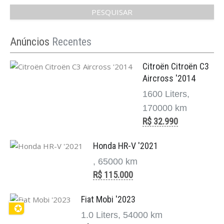
Mercedes-Benz é sinônimo de luxo, tradição e
engenharia de altíssimo nível. Com mais de um
século de história, a marca al ...
Anúncios
Recentes
Citroën Citroën C3
Aircross '2014
1600 Liters,
170000 km
R$ 32.990
Honda HR-V '2021
, 65000 km
R$ 115.000
Fiat Mobi '2023
✪
1.0 Liters, 54000 km