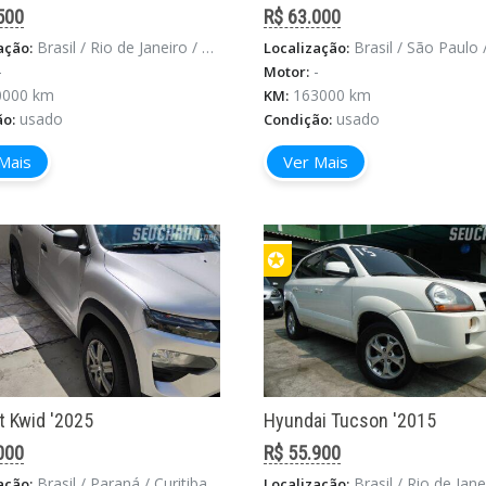
500
R$ 63.000
Brasil / Rio de Janeiro / Estado Do Rio De Janeiro
Brasil / São Paulo / Sã
ação:
Localização:
-
-
Motor:
0000 km
163000 km
KM:
usado
usado
ão:
Condição:
Mais
Ver Mais
✪
t Kwid '2025
Hyundai Tucson '2015
000
R$ 55.900
Brasil / Paraná / Curitiba
Brasil / Rio de Janeiro / Rio De
ação:
Localização: