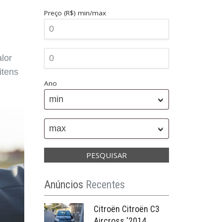
Preço (R$)
min/max
lor
itens
Ano
min
max
Anúncios
Recentes
Citroën Citroën C3
Aircross '2014