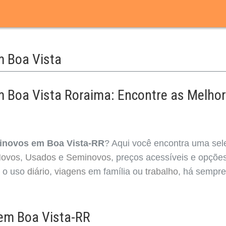
 Boa Vista
 Boa Vista Roraima: Encontre as Melho
inovos em Boa Vista-RR
? Aqui você encontra uma sel
ovos
,
Usados
e
Seminovos
, preços acessíveis e opçõe
a o uso
diário
,
viagens
em família ou
trabalho
, há sempr
em Boa Vista-RR