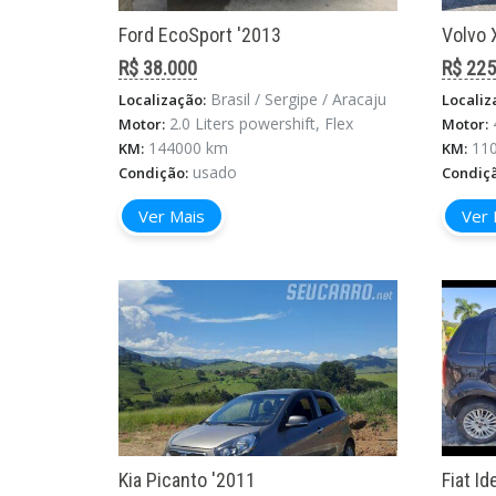
Ford EcoSport '2013
Volvo 
R$ 38.000
R$ 225
Brasil / Sergipe / Aracaju
Localização:
Localiz
2.0 Liters powershift, Flex
Motor:
Motor:
144000 km
11
KM:
KM:
usado
Condição:
Condiç
Ver Mais
Ver 
Kia Picanto '2011
Fiat Id