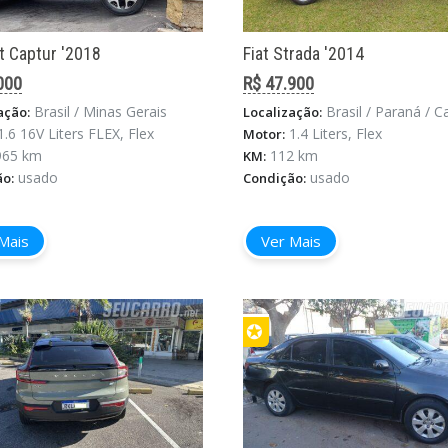
t Captur '2018
Fiat Strada '2014
000
R$ 47.900
Brasil / Minas Gerais
Brasil / Paraná / Campina Gran
ação:
Localização:
1.6 16V Liters FLEX, Flex
1.4 Liters, Flex
Motor:
965 km
112 km
KM:
usado
usado
ão:
Condição:
Mais
Ver Mais
✪