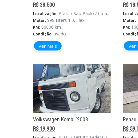
R$ 38.500
R$ 18.
Brasil / São Paulo / Cajamar
Localização:
Localiz
998 Liters 1.0, Flex
Motor:
Motor:
86000 km
16
KM:
KM:
usado
Condição:
Condiç
Ver Mais
Ver 
Volkswagen Kombi '2008
Renaul
R$ 19.900
R$ 59.
Brasil / Distrito Federal / Brasilia
Localização:
Localiz