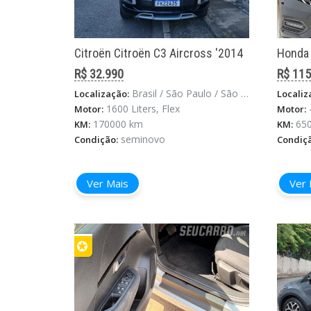
Citroën Citroën C3 Aircross '2014
Honda 
R$ 32.990
R$ 115
Brasil / São Paulo / São Paulo
Localização:
Localiz
1600 Liters, Flex
Motor:
Motor:
170000 km
65
KM:
KM:
seminovo
Condição:
Condiç
Ver Mais
Ver 
✪