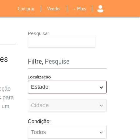
Comprar
Vender
+ Mais
Pesquisar
res
Filtre,
Pesquise
Localização
Estado
eção
s para
e um
Condição: