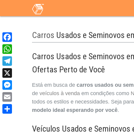
Carros
Usados e Seminovos em
Facebook
Carros Usados e Seminovos em
WhatsApp
Ofertas Perto de Você
Telegram
X
Está em busca de
carros usados ou sem
de
veículos à venda
em condições como
N
Messenger
todos os estilos e necessidades. Seja par
Email
modelo ideal esperando por você
.
Share
Veículos Usados e Seminovos 