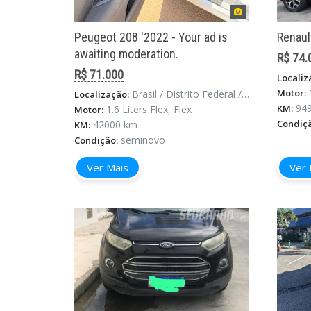
Peugeot 208 '2022 - Your ad is
Renaul
awaiting moderation.
R$ 74.
R$ 71.000
Localiz
Motor:
Brasil / Distrito Federal / Sobradinho
Localização:
94
KM:
1.6 Liters Flex, Flex
Motor:
Condiç
42000 km
KM:
seminovo
Condição:
Ver Mais
Ver 