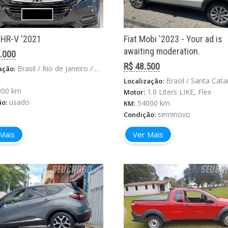
HR-V '2021
Fiat Mobi '2023 - Your ad is
awaiting moderation.
.000
R$ 48.500
Brasil / Rio de Janeiro / Rio De Janeiro
ação:
-
Brasil / Santa Catarina / Flor
Localização:
000 km
1.0 Liters LIKE, Flex
Motor:
usado
ão:
54000 km
KM:
seminovo
Condição:
Mais
Ver Mais