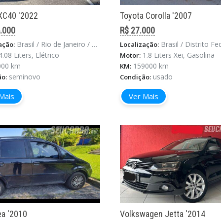
XC40 '2022
Toyota Corolla '2007
.000
R$ 27.000
Brasil / Rio de Janeiro / Rio De Janeiro
Brasil / Distrito Federal /
ação:
Localização:
4.08 Liters, Elétrico
1.8 Liters Xei, Gasolina
Motor:
000 km
159000 km
KM:
seminovo
usado
ão:
Condição:
Mais
Ver Mais
ea '2010
Volkswagen Jetta '2014