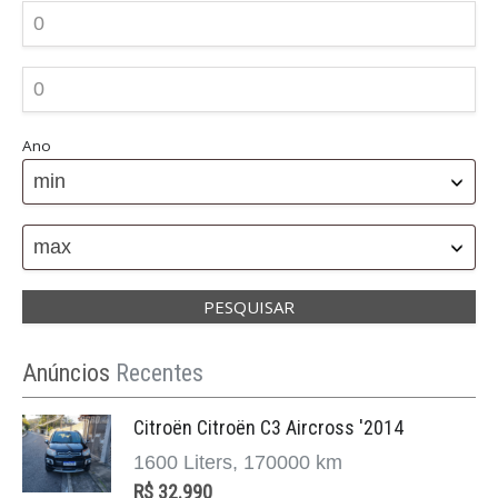
Tecnologia de Ponta, Esportividade e Elegância
em Movimento A Audi é uma das marcas mais
admiradas do segmento premium. Seu lema
“Vorsprung durch Technik” — “Avanço p ...
Ano
min
8 Carros Mais Vendidos da Mercedes-Benz
maio 14, 2025
max
Os 8 Carros Mais Vendidos da Mercedes-Benz
no Brasil: Elegância, Performance e Inovação A
Mercedes-Benz é sinônimo de luxo, tradição e
engenharia de altíssimo nível. Com mais de um
Anúncios
Recentes
século de história, a marca al ...
Citroën Citroën C3 Aircross '2014
1600 Liters, 170000 km
R$ 32.990