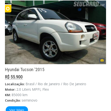
✪
Hyundai Tucson '2015
R$ 55.900
Brasil / Rio de Janeiro / Rio De Janeiro
Localização:
2.0 Liters MPFI, Flex
Motor:
85000 km
KM:
seminovo
Condição:
Ver Mais