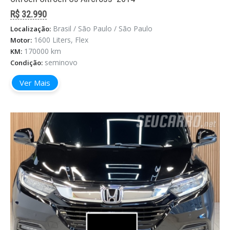
R$ 32.990
Brasil / São Paulo / São Paulo
Localização:
1600 Liters, Flex
Motor:
170000 km
KM:
seminovo
Condição:
Ver Mais