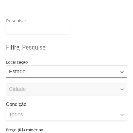
Caoa desde 2018, passou de marca de entrada
para uma das mais competitivas no m ...
Pesquisar
Filtre,
Pesquise
Localização
Estado
Condição:
8 Carros Mais Vendidos da Audi
maio 15, 2025
Os 8 Carros Mais Vendidos da Audi no Brasil:
Preço (R$)
min/max