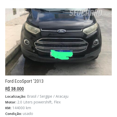
Ford EcoSport '2013
R$ 38.000
Brasil / Sergipe / Aracaju
Localização:
2.0 Liters powershift, Flex
Motor:
144000 km
KM:
usado
Condição: