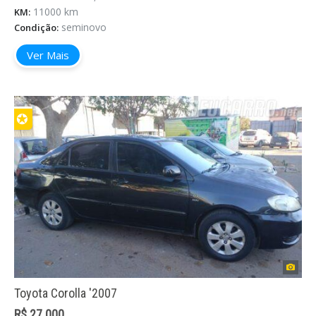
11000 km
KM:
seminovo
Condição:
Ver Mais
✪
Toyota Corolla '2007
R$ 27.000