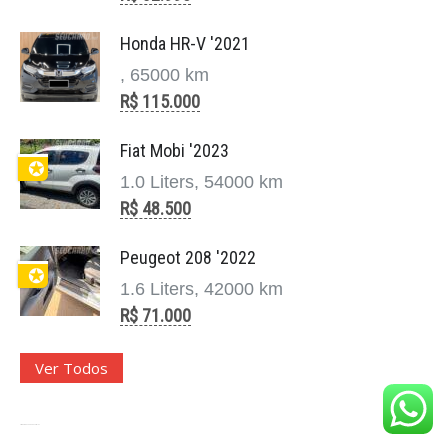
Honda HR-V '2021
, 65000 km
R$ 115.000
Fiat Mobi '2023
✪
1.0 Liters, 54000 km
R$ 48.500
8 Carros Mais Vendidos da Land Rover
Peugeot 208 '2022
maio 14, 2025
✪
1.6 Liters, 42000 km
Os 8 Carros Mais Vendidos da Land Rover no
R$ 71.000
Brasil: Luxo, Aventura e Prestígio em Cada Trajeto
A Land Rover construiu uma reputação sólida e
Ver Todos
distinta no universo automotivo. Mais do que uma
marca de SUVs, ela rep ...
Site para Revenda de Veículos