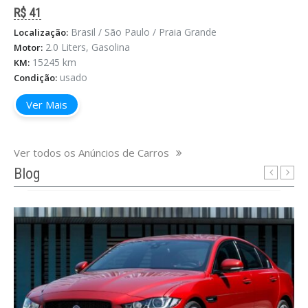
R$ 41
Brasil / São Paulo / Praia Grande
Localização:
2.0 Liters, Gasolina
Motor:
15245 km
KM:
usado
Condição:
8 Carros Mais Vendidos da Jaguar
Ver Mais
maio 15, 2025
Os 8 Carros Mais Vendidos da Jaguar no Brasil:
Performance Elegante, Tradição e Tecnologia
Ver todos os Anúncios de Carros
Britânica A Jaguar é uma marca que transcende o
Blog
conceito de automóvel. Seus carros são símbolos
de elegância, esportivid ...