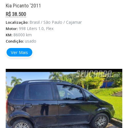
Kia Picanto '2011
R$ 38.500
Brasil / São Paulo / Cajamar
Localização:
998 Liters 1.0, Flex
Motor:
86000 km
KM:
usado
Condição:
Ver Mais