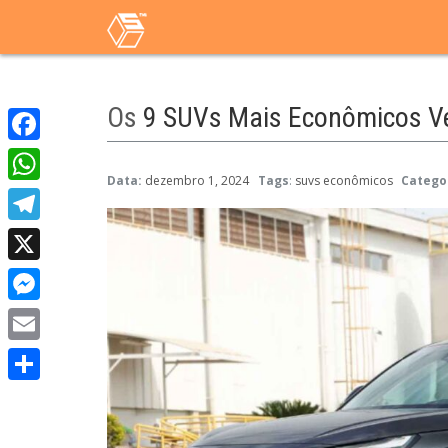
Os
9 SUVs Mais Econômicos Ve
Facebook
Data:
dezembro 1, 2024
Tags
:
suvs econômicos
Catego
WhatsApp
Telegram
X
Messenger
Email
Share