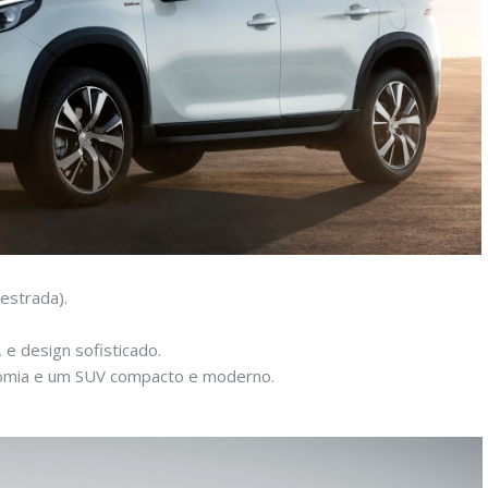
(estrada).
 e design sofisticado.
nomia e um SUV compacto e moderno.