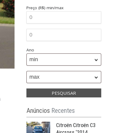
Preço (R$)
min/max
Ano
min
max
a
Anúncios
Recentes
Citroën Citroën C3
Aircross '2014