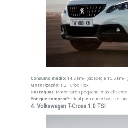
Consumo médio
: 14,8 km/l (cidade) e 15,5 km/l 
Motorização
: 1.2 Turbo Flex.
Destaques
: Motor turbo pequeno, mas eficiente,
Por que comprar?
: Ideal para quem busca eco
4. Volkswagen T-Cross 1.0 TSI