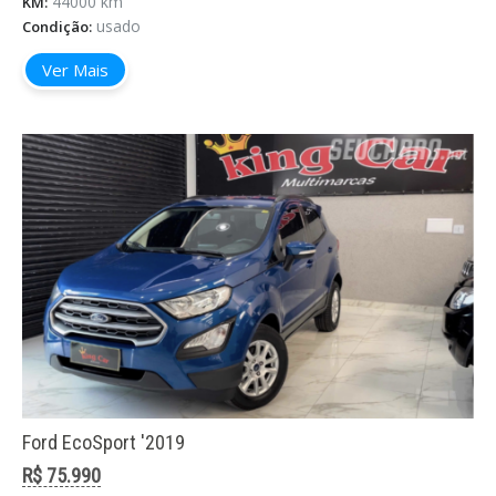
44000 km
KM:
usado
Condição:
Ver Mais
Ford EcoSport '2019
R$ 75.990