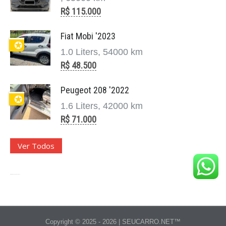
R$ 115.000
Fiat Mobi '2023
✪
1.0 Liters, 54000 km
R$ 48.500
Peugeot 208 '2022
✪
1.6 Liters, 42000 km
R$ 71.000
Ver Todos
Site para Revenda de Veículos
Copyright © 2025 - 2026 | SEUCARRO.NET™