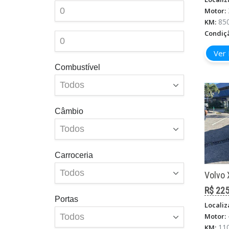
Motor:
85
KM:
Condiç
Ver 
Combustível
Câmbio
Carroceria
Volvo 
R$ 225
Portas
Localiz
Motor:
11
KM: