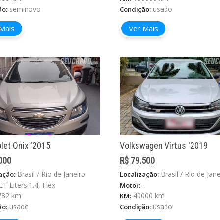
seminovo
usado
ão:
Condição:
Mais
Ver Mais
let Onix '2015
Volkswagen Virtus '2019
000
R$ 79.500
Brasil / Rio de Janeiro
Brasil / Rio de Janeiro / Rio D
ação:
Localização:
LT Liters 1.4, Flex
-
Motor:
782 km
40000 km
KM:
usado
usado
ão:
Condição: