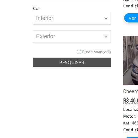
Condiç
Cor
Ver 
Busca Avançada
Chevro
R$ 46.
Localiz
Motor:
46
KM:
Condiç