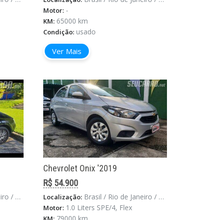
-
Motor:
65000 km
KM:
usado
Condição:
Ver Mais
Chevrolet Onix '2019
R$ 54.900
 De Janeiro
Brasil / Rio de Janeiro / Rio De Janeiro
Localização:
1.0 Liters SPE/4, Flex
Motor:
79000 km
KM: