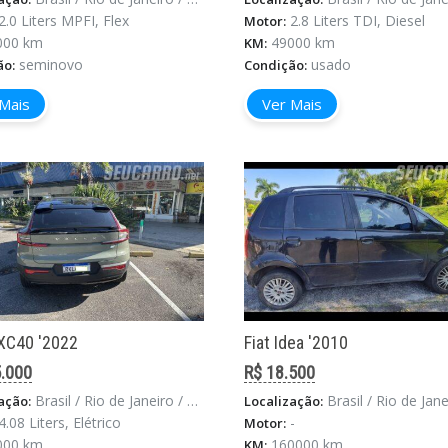
2.0 Liters MPFI, Flex
2.8 Liters TDI, Diesel
Motor:
000 km
49000 km
KM:
seminovo
usado
ão:
Condição:
Mais
Ver Mais
XC40 '2022
Fiat Idea '2010
.000
R$ 18.500
Brasil / Rio de Janeiro / Rio De Janeiro
Brasil / Rio de Janeiro / Estado Do Rio
ação:
Localização:
4.08 Liters, Elétrico
-
Motor:
000 km
160000 km
KM: