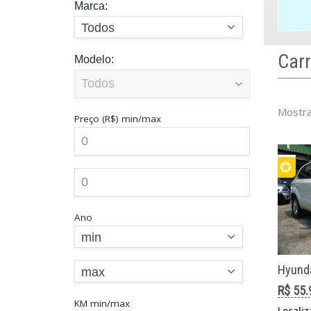
Marca:
Todos
Car
Modelo:
E
Mostra
Preço (R$)
min/max
s
e
✪
Ano
min
Hyunda
max
R$ 55.
KM
min/max
Localiz