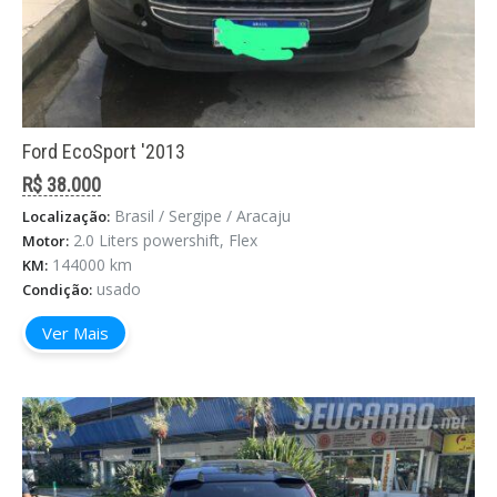
Ford EcoSport '2013
R$ 38.000
Brasil / Sergipe / Aracaju
Localização:
2.0 Liters powershift, Flex
Motor:
144000 km
KM:
usado
Condição:
Ver Mais