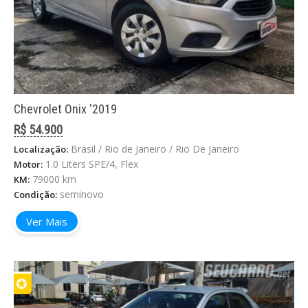
Chevrolet Onix '2019
R$ 54.900
Brasil / Rio de Janeiro / Rio De Janeiro
Localização:
1.0 Liters SPE/4, Flex
Motor:
79000 km
KM:
seminovo
Condição:
Ver Mais
✪