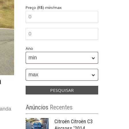
Preço (R$)
min/max
Ano
min
max
m
Anúncios
Recentes
manda
Citroën Citroën C3
Aircross '2014