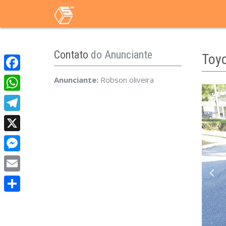
Contato
do Anunciante
Toy
Facebook
Anunciante:
Robson oliveira
WhatsApp
Telegram
X
Messenger
Email
Share