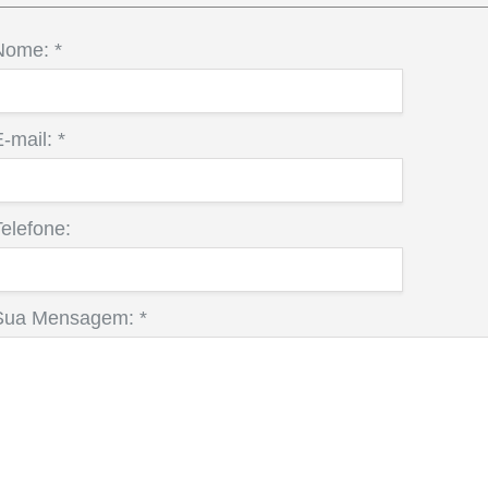
Nome:
*
E-mail:
*
elefone:
Sua Mensagem:
*