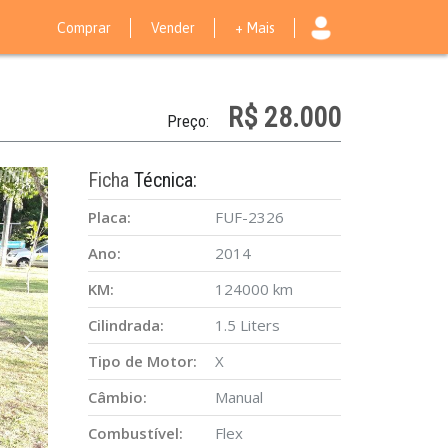
Comprar
Vender
+ Mais
R$ 28.000
Preço:
Ficha
Técnica:
Placa:
FUF-2326
Ano:
2014
KM:
124000 km
Cilindrada:
1.5 Liters
Tipo de Motor:
X
Câmbio:
Manual
Combustível:
Flex