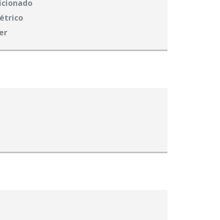
icionado
létrico
er