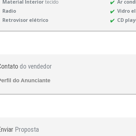
Material Interior
tecido
Ar cond
Radio
Vidro e
Retrovisor elétrico
CD play
Contato
do vendedor
Perfil do Anunciante
Enviar
Proposta