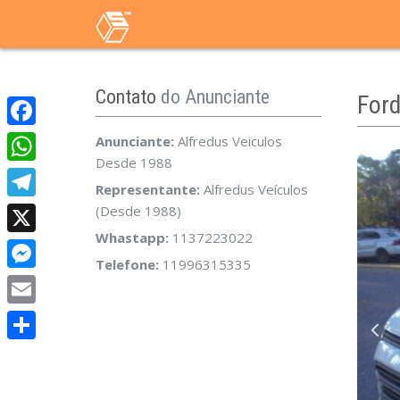
Contato
do Anunciante
For
Facebook
Anunciante:
Alfredus Veiculos
Desde 1988
WhatsApp
Representante:
Alfredus Veículos
Telegram
(Desde 1988)
Whastapp:
1137223022
X
Telefone:
11996315335
Messenger
Email
Share