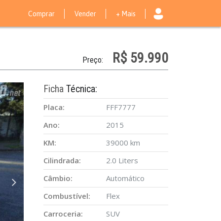
Comprar
Vender
+ Mais
R$ 59.990
Preço:
Ficha
Técnica:
Placa:
FFF7777
Ano:
2015
KM:
39000 km
Cilindrada:
2.0 Liters
Câmbio:
Automático
Combustível:
Flex
Carroceria:
SUV