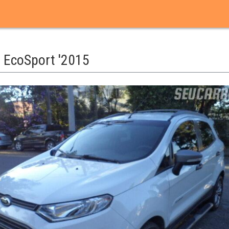
d
EcoSport '2015