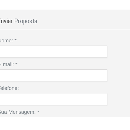
Enviar
Proposta
Nome:
*
E-mail:
*
elefone:
Sua Mensagem:
*