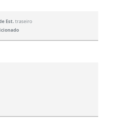
de Est.
traseiro
icionado