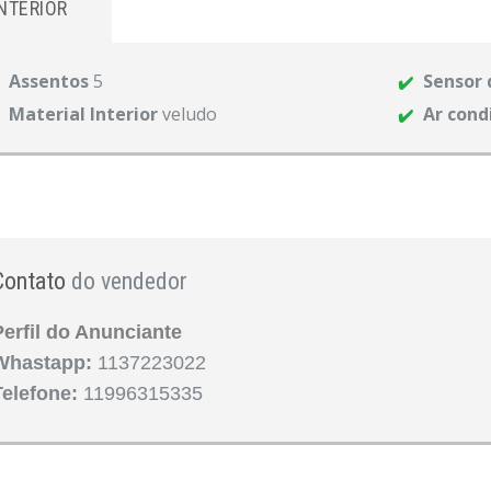
INTERIOR
Assentos
5
Sensor 
Material Interior
veludo
Ar cond
Contato
do vendedor
Perfil do Anunciante
Whastapp:
1137223022
Telefone:
11996315335